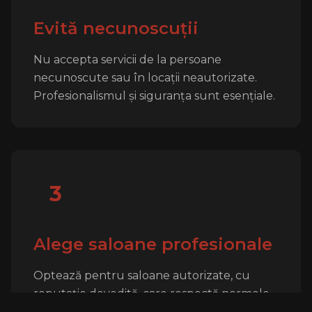
Evită necunoscuții
Nu accepta servicii de la persoane
necunoscute sau în locații neautorizate.
Profesionalismul și siguranța sunt esențiale.
3
Alege saloane profesionale
Optează pentru saloane autorizate, cu
reputație dovedită, care respectă normele
de igienă și oferă garanții pentru serviciile